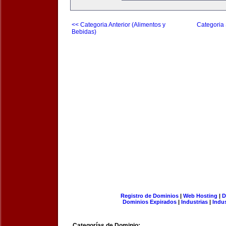
<< Categoria Anterior (Alimentos y
Categoria 
Bebidas)
Registro de Dominios
|
Web Hosting
|
D
Dominios Expirados
|
Industrias
|
Indu
Categorías de Dominio: