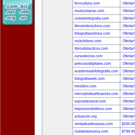
forocultura.com
Ofertar
musicompras.com
Ofertar
clubdefotografia.com
Ofertar
librosinteractivos.com
Ofertar
fotografiaenlinea.com
Ofertar
rockchileno.com
Ofertar
librosdidacticos.com
Ofertar
cursodecine.com
Ofertar
peliculasdigitales.com
Ofertar
academiadefotografia.com
Ofertar
fotografiaweb.com
Ofertar
minilibro.com
Ofertar
mercadodeartesanias.com
Ofertar
expoartesanal.com
Ofertar
impresiondelibros.com
Ofertar
actuacion.org
Ofertar
ventadeartesanias.com
$200.0
clubdelamusica.com
$799.0