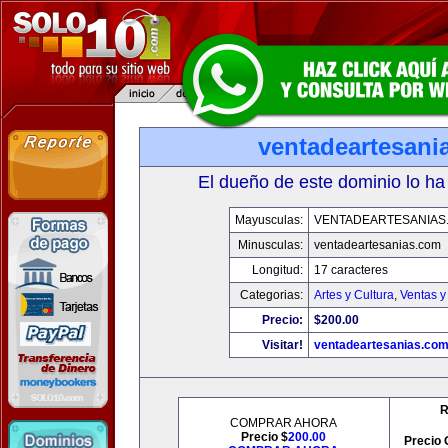
ventadeartesani
El dueño de este dominio lo ha
Mayusculas:
VENTADEARTESANIAS
Minusculas:
ventadeartesanias.com
Longitud:
17 caracteres
Categorias:
Artes y Cultura
,
Ventas y
Precio:
$200.00
Visitar!
ventadeartesanias.co
R
COMPRAR AHORA
Precio $
200.00
Precio 