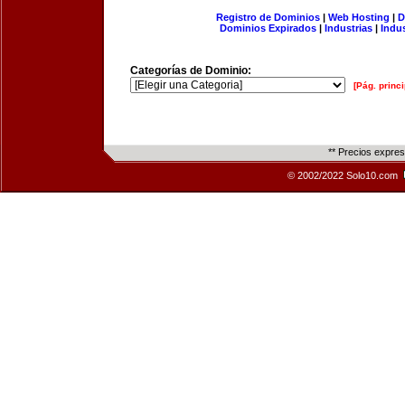
Registro de Dominios
|
Web Hosting
|
D
Dominios Expirados
|
Industrias
|
Indu
Categorías de Dominio:
[Pág. princi
** Precios expre
© 2002/2022 Solo10.com