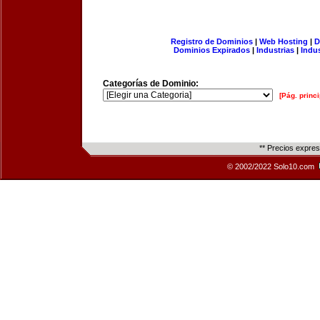
Registro de Dominios
|
Web Hosting
|
D
Dominios Expirados
|
Industrias
|
Indu
Categorías de Dominio:
[Pág. princi
** Precios expre
© 2002/2022 Solo10.com