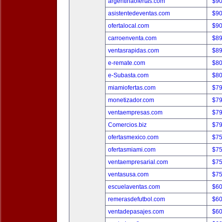
argentinaofertas.com
$9
asistentedeventas.com
$9
ofertalocal.com
$9
carroenventa.com
$8
ventasrapidas.com
$8
e-remate.com
$8
e-Subasta.com
$8
miamiofertas.com
$7
monetizador.com
$7
ventaempresas.com
$7
Comercios.biz
$7
ofertasmexico.com
$7
ofertasmiami.com
$7
ventaempresarial.com
$7
ventasusa.com
$7
escuelaventas.com
$6
remerasdefutbol.com
$6
ventadepasajes.com
$6