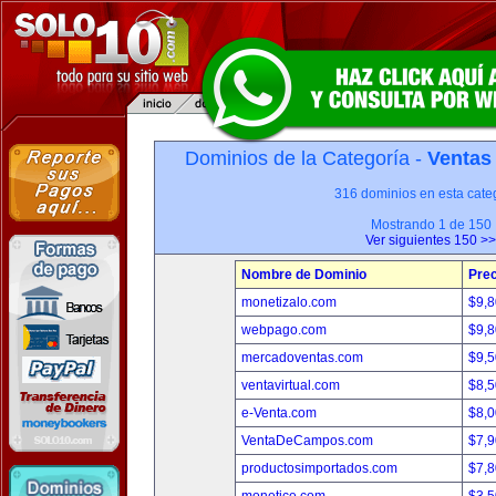
Dominios de la Categoría -
Ventas
316 dominios en esta categ
Mostrando 1 de 150
Ver siguientes 150 >>
Nombre de Dominio
Prec
monetizalo.com
$9,
webpago.com
$9,
mercadoventas.com
$9,
ventavirtual.com
$8,
e-Venta.com
$8,
VentaDeCampos.com
$7,
productosimportados.com
$7,