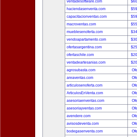
ventadesoftware.com
$6
haciendasenventa.com
$5
capacitacionventas.com
$5
macroventas.com
$5
mueblesenoferta.com
$3
vendoapartamento.com
$3
ofertasargentina.com
$2
ofertaschile.com
$2
ventadeartesanias.com
$2
agrosubasta.com
Ofe
areaventas.com
Ofe
articulosenoferta.com
Ofe
ArticulosEnVenta.com
Ofe
asesoriaenventas.com
Ofe
asesoriayventas.com
Ofe
avendere.com
Ofe
avisosdeventa.com
Ofe
bodegasenventa.com
Ofe