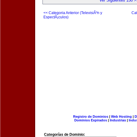
Ver Siguientes 150 >
<< Categoria Anterior (TelevisiÃ³n y
Cat
EspectÃ¡culos)
Registro de Dominios
|
Web Hosting
|
D
Dominios Expirados
|
Industrias
|
Indu
Categorías de Dominio: