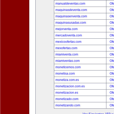
manualdeventas.com
Ofe
maquinasdeventa.com
Ofe
maquinasenventa.com
Ofe
maquinasusadas.com
Ofe
mejorventa.com
Ofe
mercadoventa.com
Ofe
mexicoofertas.com
Ofe
mexofertas.com
Ofe
miamiventa.com
Ofe
miamiventas.com
Ofe
moneticemos.com
Ofe
monetisa.com
Ofe
monetiza.com.es
Ofe
monetizacion.com.es
Ofe
monetizacion.es
Ofe
monetizado.com
Ofe
monetizando.com
Ofe