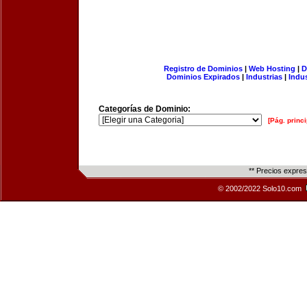
Registro de Dominios
|
Web Hosting
|
D
Dominios Expirados
|
Industrias
|
Indu
Categorías de Dominio:
[Pág. princi
** Precios expre
© 2002/2022 Solo10.com