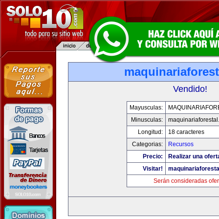
maquinariafores
Vendido!
Mayusculas:
MAQUINARIAFOR
Minusculas:
maquinariaforesta
Longitud:
18 caracteres
Categorias:
Recursos
Precio:
Realizar una ofert
Visitar!
maquinariaforest
Serán consideradas ofer