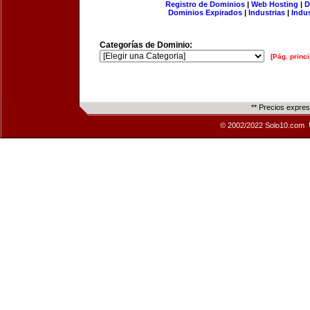
Registro de Dominios
|
Web Hosting
|
D
Dominios Expirados
|
Industrias
|
Indu
Categorías de Dominio:
[Pág. princi
** Precios expre
© 2002/2022 Solo10.com