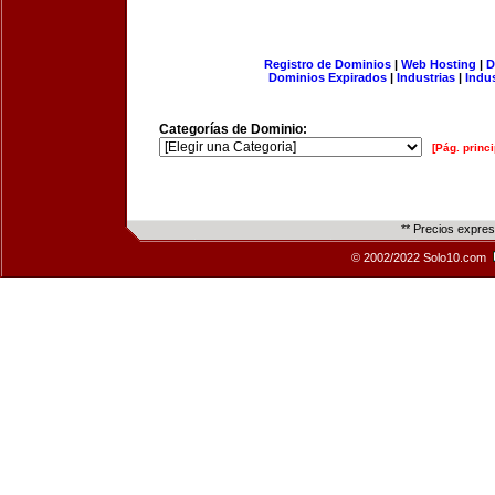
Registro de Dominios
|
Web Hosting
|
D
Dominios Expirados
|
Industrias
|
Indu
Categorías de Dominio:
[Pág. princi
** Precios expre
© 2002/2022 Solo10.com