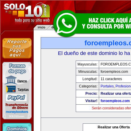
foroempleos
El dueño de este dominio lo ha
Mayusculas:
FOROEMPLEOS.
Minusculas:
foroempleos.com
Longitud:
11 caracteres
Categorias:
Portales
,
Profesio
Precio:
Realizar una ofert
Visitar!
foroempleos.com
Serán consideradas ofer
Realizar una Oferta