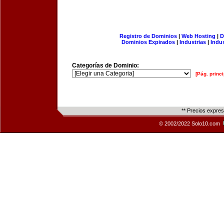
Registro de Dominios
|
Web Hosting
|
D
Dominios Expirados
|
Industrias
|
Indu
Categorías de Dominio:
[Pág. princi
** Precios expre
© 2002/2022 Solo10.com