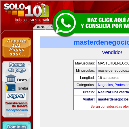
masterdenegoci
Vendido!
Mayusculas:
MASTERDENEGOC
Minusculas:
masterdenegocios.
Longitud:
16 caracteres
Categorias:
Negocios
,
Profesio
Precio:
Realizar una oferta
Visitar!
masterdenegocios
Serán consideradas ofer