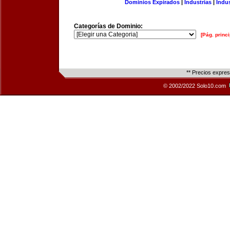
Dominios Expirados
|
Industrias
|
Indu
Categorías de Dominio:
[Pág. princi
** Precios expre
© 2002/2022 Solo10.com