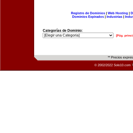
Registro de Dominios
|
Web Hosting
|
D
Dominios Expirados
|
Industrias
|
Indu
Categorías de Dominio:
[Pág. princi
** Precios expre
© 2002/2022 Solo10.com