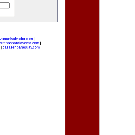
zonaelsalvador.com
|
errenosparalaventa.com
|
|
casasenparaguay.com
|