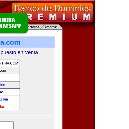
na.com
 puesto en Venta
NTINA.COM
.com
leo
a!
a.com
tas