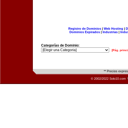
Registro de Dominios
|
Web Hosting
|
D
Dominios Expirados
|
Industrias
|
Indu
Categorías de Dominio:
[Pág. princi
** Precios expre
© 2002/2022 Solo10.com