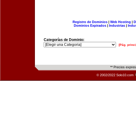
Registro de Dominios
|
Web Hosting
|
D
Dominios Expirados
|
Industrias
|
Indu
Categorías de Dominio:
[Pág. princi
** Precios expre
© 2002/2022 Solo10.com