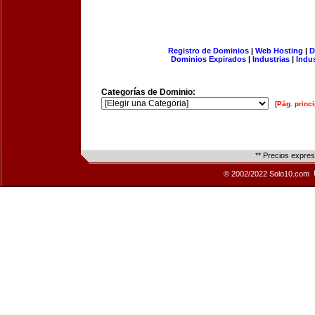
Registro de Dominios
|
Web Hosting
|
D
Dominios Expirados
|
Industrias
|
Indu
Categorías de Dominio:
[Pág. princi
** Precios expre
© 2002/2022 Solo10.com