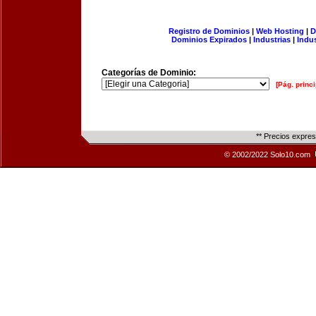
Registro de Dominios
|
Web Hosting
|
D
Dominios Expirados
|
Industrias
|
Indu
Categorías de Dominio:
[Pág. princi
** Precios expre
© 2002/2022 Solo10.com