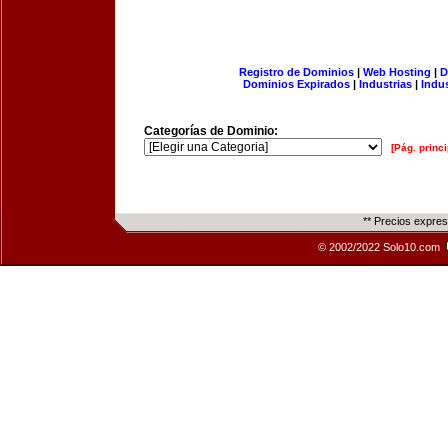
Registro de Dominios
|
Web Hosting
|
D
Dominios Expirados
|
Industrias
|
Indu
Categorías de Dominio:
[Pág. princi
** Precios expre
© 2002/2022 Solo10.com