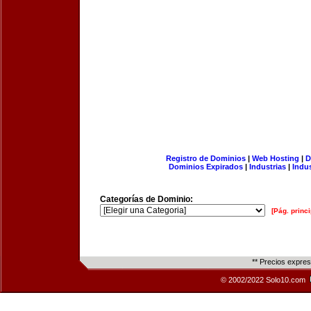
Registro de Dominios
|
Web Hosting
|
D
Dominios Expirados
|
Industrias
|
Indu
Categorías de Dominio:
[Pág. princi
** Precios expre
© 2002/2022 Solo10.com