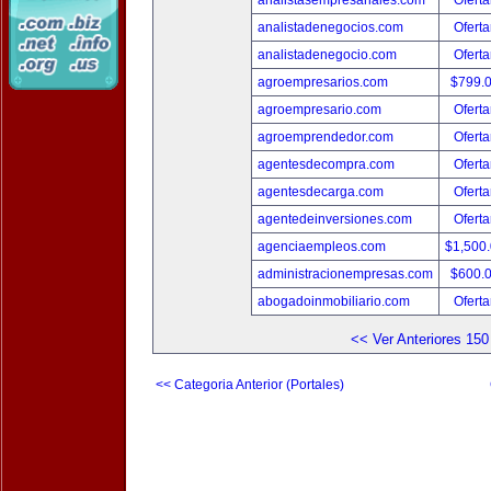
analistasempresariales.com
Oferta
analistadenegocios.com
Oferta
analistadenegocio.com
Oferta
agroempresarios.com
$799.
agroempresario.com
Oferta
agroemprendedor.com
Oferta
agentesdecompra.com
Oferta
agentesdecarga.com
Oferta
agentedeinversiones.com
Oferta
agenciaempleos.com
$1,500
administracionempresas.com
$600.
abogadoinmobiliario.com
Oferta
<< Ver Anteriores 150
<< Categoria Anterior (Portales)