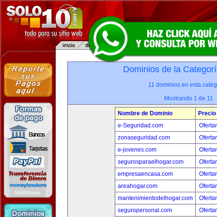
Dominios de la Categorí
11 dominios en esta categ
Mostrando 1 de 11
Nombre de Dominio
Precio
e-Seguridad.com
Oferta
zonaseguridad.com
Oferta
e-jovenes.com
Oferta
segurosparaelhogar.com
Oferta
empresaencasa.com
Oferta
areahogar.com
Oferta
mantenimientodelhogar.com
Oferta
seguropersonal.com
Oferta