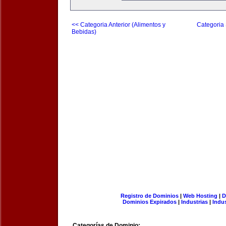
<< Categoria Anterior (Alimentos y
Categoria 
Bebidas)
Registro de Dominios
|
Web Hosting
|
D
Dominios Expirados
|
Industrias
|
Indu
Categorías de Dominio: