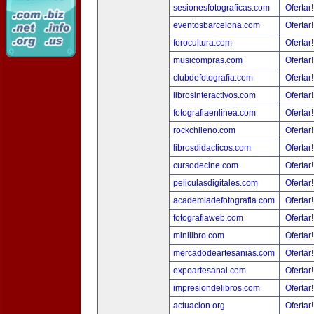
sesionesfotograficas.com
Ofertar
eventosbarcelona.com
Ofertar
forocultura.com
Ofertar
musicompras.com
Ofertar
clubdefotografia.com
Ofertar
librosinteractivos.com
Ofertar
fotografiaenlinea.com
Ofertar
rockchileno.com
Ofertar
librosdidacticos.com
Ofertar
cursodecine.com
Ofertar
peliculasdigitales.com
Ofertar
academiadefotografia.com
Ofertar
fotografiaweb.com
Ofertar
minilibro.com
Ofertar
mercadodeartesanias.com
Ofertar
expoartesanal.com
Ofertar
impresiondelibros.com
Ofertar
actuacion.org
Ofertar