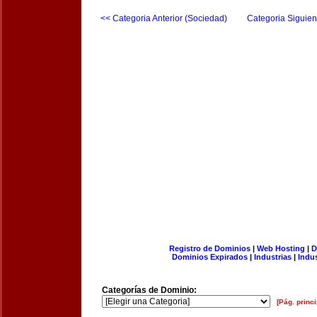
<< Categoria Anterior (Sociedad)
Categoria Siguien
Registro de Dominios
|
Web Hosting
|
D
Dominios Expirados
|
Industrias
|
Indu
Categorías de Dominio:
[Pág. princi