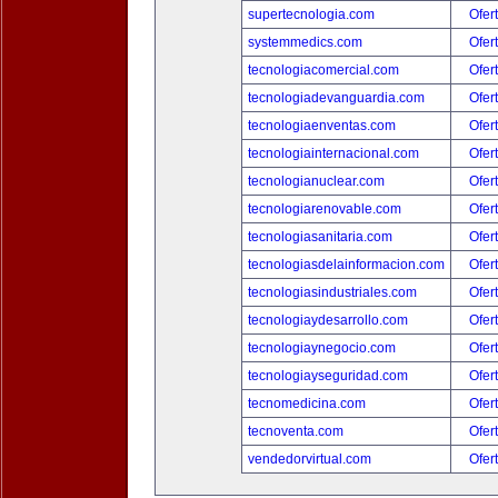
supertecnologia.com
Ofer
systemmedics.com
Ofer
tecnologiacomercial.com
Ofer
tecnologiadevanguardia.com
Ofer
tecnologiaenventas.com
Ofer
tecnologiainternacional.com
Ofer
tecnologianuclear.com
Ofer
tecnologiarenovable.com
Ofer
tecnologiasanitaria.com
Ofer
tecnologiasdelainformacion.com
Ofer
tecnologiasindustriales.com
Ofer
tecnologiaydesarrollo.com
Ofer
tecnologiaynegocio.com
Ofer
tecnologiayseguridad.com
Ofer
tecnomedicina.com
Ofer
tecnoventa.com
Ofer
vendedorvirtual.com
Ofer