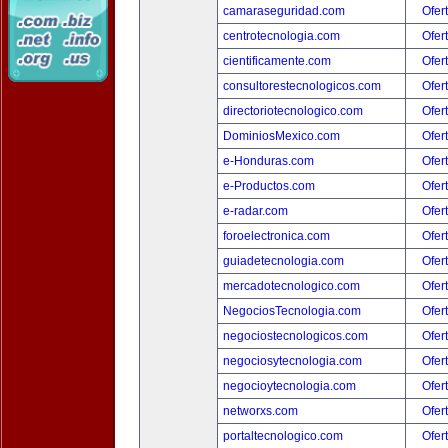
camaraseguridad.com
Ofer
centrotecnologia.com
Ofer
cientificamente.com
Ofer
consultorestecnologicos.com
Ofer
directoriotecnologico.com
Ofer
DominiosMexico.com
Ofer
e-Honduras.com
Ofer
e-Productos.com
Ofer
e-radar.com
Ofer
foroelectronica.com
Ofer
guiadetecnologia.com
Ofer
mercadotecnologico.com
Ofer
NegociosTecnologia.com
Ofer
negociostecnologicos.com
Ofer
negociosytecnologia.com
Ofer
negocioytecnologia.com
Ofer
networxs.com
Ofer
portaltecnologico.com
Ofer