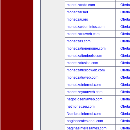
monetizando.com
Oferta
monetizar.net
Oferta
monetizar.org
Oferta
monetizardominios.com
Oferta
monetizartuweb.com
Oferta
monetizas.com
Oferta
monetizationengine.com
Oferta
monetizationtools.com
Oferta
monetizatusitio.com
Oferta
monetizatusitioweb.com
Oferta
monetizatuweb.com
Oferta
monetizeinternet.com
Oferta
monetizeyourweb.com
Oferta
negociosenlaweb.com
Oferta
netmonetizer.com
Oferta
NombresInternet.com
Oferta
paginaprofesional.com
Oferta
paginasinteresantes.com
Oferta