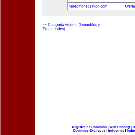
videomonetization.com
Oferta
<< Categoria Anterior (Inmuebles y
Propiedades)
Registro de Dominios
|
Web Hosting
|
D
Dominios Expirados
|
Industrias
|
Indu