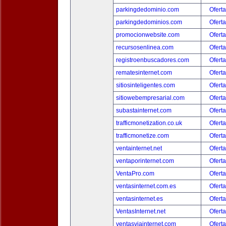
parkingdedominio.com
Oferta
parkingdedominios.com
Oferta
promocionwebsite.com
Oferta
recursosenlinea.com
Oferta
registroenbuscadores.com
Oferta
rematesinternet.com
Oferta
sitiosinteligentes.com
Oferta
sitiowebempresarial.com
Oferta
subastainternet.com
Oferta
trafficmonetization.co.uk
Oferta
trafficmonetize.com
Oferta
ventainternet.net
Oferta
ventaporinternet.com
Oferta
VentaPro.com
Oferta
ventasinternet.com.es
Oferta
ventasinternet.es
Oferta
VentasInternet.net
Oferta
ventasviainternet.com
Oferta